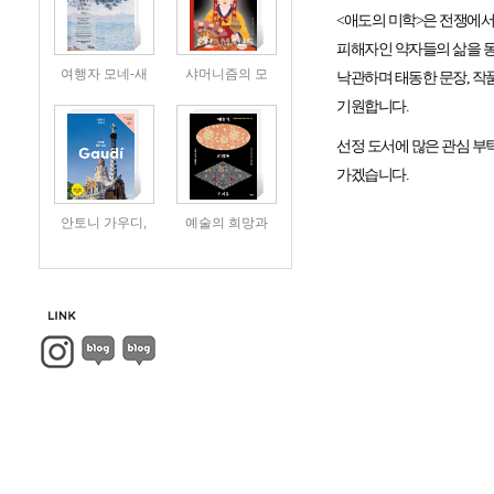
<
애도의 미학
>
은 전쟁에서
피해자인 약자들의 삶을 
여행자 모네-새
샤머니즘의 모
낙관하며 태동한 문장
,
작
기원합니다
.
선정 도서에 많은 관심 
가겠습니다
.
안토니 가우디,
예술의 희망과