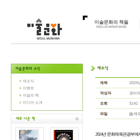
미술문화의 책들
MISUL MUNHWA'S BOOKS
새소식
제목
202
이벤트
작성자
관리
이달의 책
미디어 소개
조회
5141
파일
애도
2024
년 문화체육관광부에