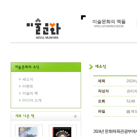
미술문화의 책들
MISUL MUNHWA'S BOOKS
새소식
제목
202
이벤트
작성자
관리
이달의 책
미디어 소개
조회
5148
파일
애도
2024
년 문화체육관광부에