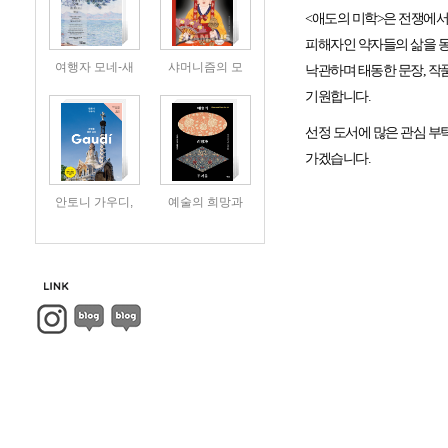
<
애도의 미학
>
은 전쟁에서
피해자인 약자들의 삶을 
여행자 모네-새
샤머니즘의 모
낙관하며 태동한 문장
,
작
기원합니다
.
선정 도서에 많은 관심 
가겠습니다
.
안토니 가우디,
예술의 희망과