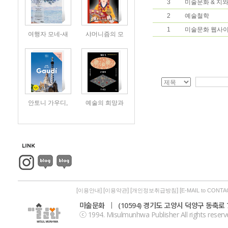
3
미술문화 & 지
2
예술철학
1
미술문화 웹사이
여행자 모네-새
샤머니즘의 모
안토니 가우디,
예술의 희망과
[
] [
] [
] [
이용안내
이용약관
개인정보취급방침
E-MAIL to CONTA
미술문화
|
(10594) 경기도 고양시 덕양구 동축로 7
ⓒ 1994. Misulmunhwa Publisher All rights reserv