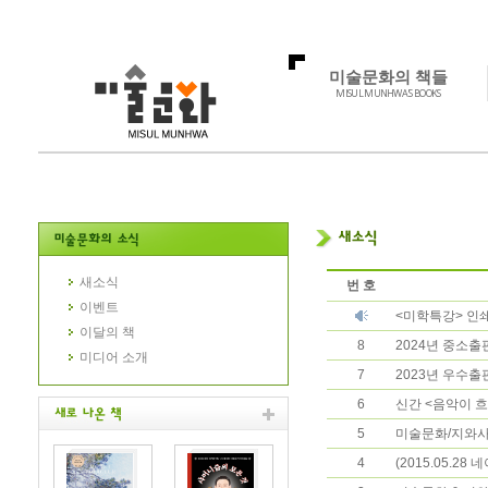
미술문화의 책들
MISUL MUNHWA'S BOOKS
새소식
번 호
이벤트
<미학특강> 인
이달의 책
8
2024년 중소
미디어 소개
7
2023년 우수
6
신간 <음악이 
5
미술문화/지와
4
(2015.05.2