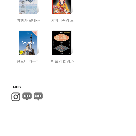
여행자 모네-새
샤머니즘의 모
안토니 가우디,
예술의 희망과