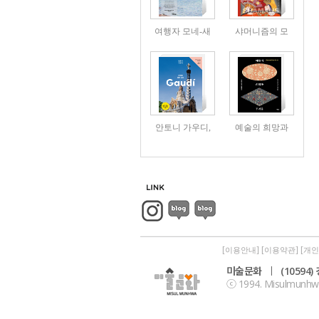
여행자 모네-새
샤머니즘의 모
안토니 가우디,
예술의 희망과
[
] [
] [
이용안내
이용약관
개인
미술문화
|
(10594
ⓒ 1994. Misulmunhwa P